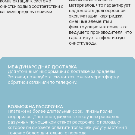
комплектации к системе
материалов, что гарантирует
очистки воды в соответствии с
надёжность долгосрочной
вашими предпочтениями.
эксплуатации; картриджи,
сменные элементы и
фильтрующие материалы от
ведущего производителя, что
гарантирует эффективную
очистку воды.
МЕЖДУНАРОДНАЯ ДОСТАВКА
Для уточнения информации о доставке за пределы
Эстонии, пожалуйста, свяжитесь с нами через форму
обратной связи или по телефону.
Даю согласие на
обработку личных данных
Отправить
Даю согласие на
обработку личных данных
ВОЗМОЖНА РАССРОЧКА
Платежи на более длительный срок. Жизнь полна
Отправить
сюрпризов. Для непредвиденных и крупных расходов
разумным помощником станет рассрочка, с помощью
которой вы сможете оплатить товар или услугу частями в
течение более длительного периода