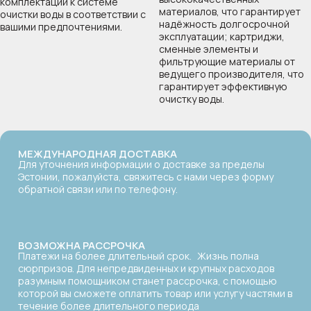
комплектации к системе
материалов, что гарантирует
очистки воды в соответствии с
надёжность долгосрочной
вашими предпочтениями.
эксплуатации; картриджи,
сменные элементы и
фильтрующие материалы от
ведущего производителя, что
гарантирует эффективную
очистку воды.
МЕЖДУНАРОДНАЯ ДОСТАВКА
Для уточнения информации о доставке за пределы
Эстонии, пожалуйста, свяжитесь с нами через форму
обратной связи или по телефону.
Даю согласие на
обработку личных данных
Отправить
Даю согласие на
обработку личных данных
ВОЗМОЖНА РАССРОЧКА
Платежи на более длительный срок. Жизнь полна
Отправить
сюрпризов. Для непредвиденных и крупных расходов
разумным помощником станет рассрочка, с помощью
которой вы сможете оплатить товар или услугу частями в
течение более длительного периода